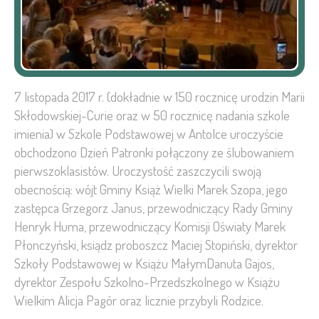
7 listopada 2017 r. (dokładnie w 150 rocznicę urodzin Marii
Skłodowskiej-Curie oraz w 50 rocznicę nadania szkole
imienia) w Szkole Podstawowej w Antolce uroczyście
obchodzono Dzień Patronki połączony ze ślubowaniem
pierwszoklasistów. Uroczystość zaszczycili swoją
obecnością: wójt Gminy Książ Wielki Marek Szopa, jego
zastępca Grzegorz Janus, przewodniczący Rady Gminy
Henryk Huma, przewodniczący Komisji Oświaty Marek
Płonczyński, ksiądz proboszcz Maciej Stopiński, dyrektor
Szkoły Podstawowej w Książu MałymDanuta Gajos,
dyrektor Zespołu Szkolno-Przedszkolnego w Książu
Wielkim Alicja Pagór oraz licznie przybyli Rodzice.